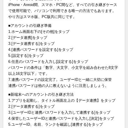
iPhone・Anroid間、スマホ・PC間など、すべての引き継ぎケース
で使用可能で、パソコンで利用できる唯一の方法でもあります。
やり方はスマホ版、PC版共に同じです。
■アカウントの引継ぎ準備
1.ホーム画面右下の[その他]をタップ
2.[データ連携]をタップ
3.[データ連携する]をタップ
4.[連携パスワードを設定する]をタップ
5.[設定する]をタップ
6.任意のパスワードを入力し[設定する]をタップ
パスワードの条件は「数字、大文字、小文字を組み合わせた8文字
以上16文字以下」です。
7.連携パスワードの設定完了。ユーザーIDと一緒に大切に保管
連携パスワードは他の人に教えないように注意しましょう。
■新端末へのアカウントの引き継ぎ方法
1.アプリを起動し、タイトル画面左上の【データ連携】をタップ
2.[データ連携する]をタップ
3.[ユーザーIDと連携パスワードを入力して連携する]をタップ
4.保管したユーザーIDと連携パスワードを入力し[決定]をタップ
5.ユーザーID、名前、ランクを確認し[連携する]をタップ