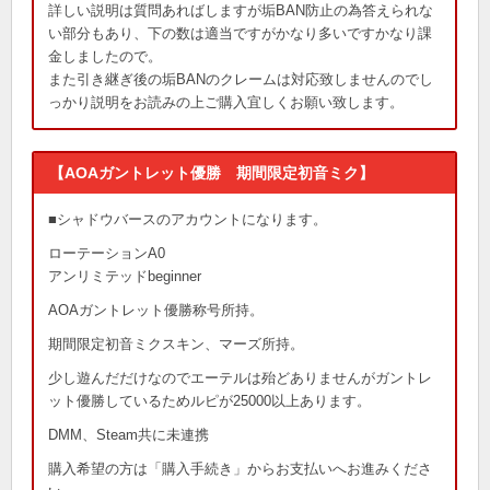
詳しい説明は質問あればしますが垢BAN防止の為答えられな
い部分もあり、下の数は適当ですがかなり多いですかなり課
金しましたので。
また引き継ぎ後の垢BANのクレームは対応致しませんのでし
っかり説明をお読みの上ご購入宜しくお願い致します。
【AOAガントレット優勝 期間限定初音ミク】
■シャドウバースのアカウントになります。
ローテーションA0
アンリミテッドbeginner
AOAガントレット優勝称号所持。
期間限定初音ミクスキン、マーズ所持。
少し遊んだだけなのでエーテルは殆どありませんがガントレ
ット優勝しているためルピが25000以上あります。
DMM、Steam共に未連携
購入希望の方は「購入手続き」からお支払いへお進みくださ