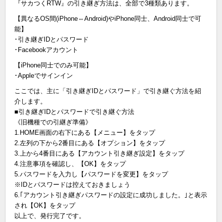
『サカつくRTW』の引き継ぎ方法は、全部で3種類あります。
【異なるOS間(iPhone⇔Android)やiPhone同士、Android同士で可
能】
･引き継ぎIDとパスワード
･Facebookアカウント
【iPhone同士でのみ可能】
･Appleでサインイン
ここでは、主に「引き継ぎIDとパスワード」で引き継ぐ方法を紹
介します。
■引き継ぎIDとパスワードで引き継ぐ方法
《旧機種での引継ぎ準備》
1.HOME画面の右下にある【メニュー】をタップ
2.左列の下から2番目にある【オプション】をタップ
3.上から4番目にある【アカウント引き継ぎ設定】をタップ
4.注意事項を確認し、【OK】をタップ
5.パスワードを入力し【パスワードを変更】をタップ
※IDとパスワードは控えておきましょう
6.｢アカウント引き継ぎパスワードの設定に成功しました。｣と表示
され【OK】をタップ
以上で、発行完了です。