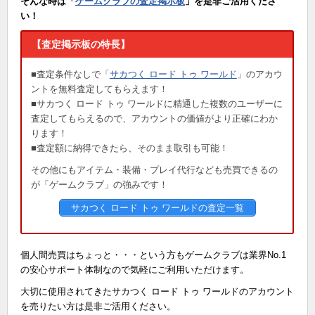
そんな時は「
ゲームクラブの査定掲示板
」を是非ご活用くださ
い！
【査定掲示板の特長】
■査定条件なしで「
サカつく ロード トゥ ワールド
」のアカウ
ントを無料査定してもらえます！
■サカつく ロード トゥ ワールドに精通した複数のユーザーに
査定してもらえるので、アカウントの価値がより正確にわか
ります！
■査定額に納得できたら、そのまま取引も可能！
その他にもアイテム・装備・プレイ代行なども売買できるの
が「ゲームクラブ」の強みです！
サカつく ロード トゥ ワールドの査定一覧
個人間売買はちょっと・・・という方もゲームクラブは業界No.1
の安心サポート体制なので気軽にご利用いただけます。
大切に使用されてきたサカつく ロード トゥ ワールドのアカウント
を売りたい方は是非ご活用ください。