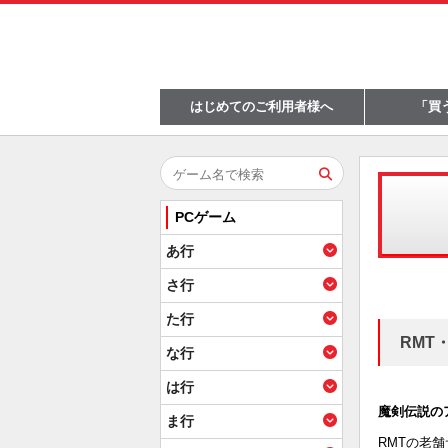
はじめてのご利用者様へ
「買
はじめてのお客様へ
RMT KINGとは
3つのメリット
他社との比較
ポイ
お
取
PCゲーム
あ行
さ行
た行
RMT
な行
は行
魔剣伝説の
ま行
RMTの老