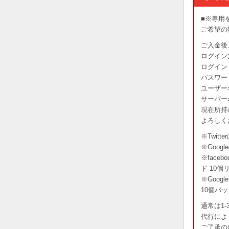
■※専用
ご希望の
ご入金後
ログイン方法
ログイン 
パスワー
ユーザー
サーバー
現在所持
よろしく
※Twi
※Goog
※fac
ド 10
※Goo
10個バ
通常は1
代行によ
ご了承の