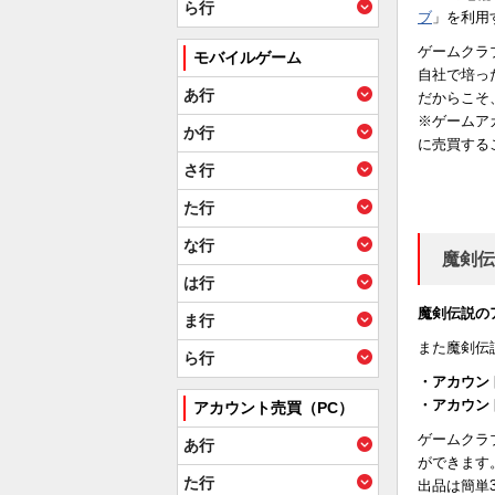
ら行
ブ
」を利用
ゲームクラ
モバイルゲーム
自社で培っ
あ行
だからこそ
※ゲームア
か行
に売買する
さ行
た行
な行
魔剣伝
は行
魔剣伝説の
ま行
また魔剣伝
ら行
・アカウン
・アカウン
アカウント売買（PC）
ゲームクラ
あ行
ができます
た行
出品は簡単