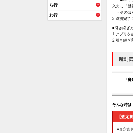
ら行
入力し「登
・そのほか
わ行
3.連携完了
■引き継ぎ
1.アプリ
2.引き継ぎ
魔剣伝
「魔
そんな時は
【査定
■査定条