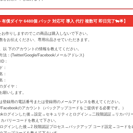
 有償ダイヤ 6480個 パック 対応可 導入 代行 複数可 即日完了🐄🌟】
をお作りしますのでこの商品は購入しないで下さい。
数をお伝えください、専用出品させていただきます。
、以 下のアカウントの情報を教えてください。
：(Twitter/Google/Facebook/メールアドレス)
ID：
ド：
名：
名：
のダイヤ：
お願いします。
tterは登録用の電話番号または登録用のメールアドレスを教えてください。
le/Facebookのアカウント（バックアップコードをご提供する必要です。）
ebookログインした後→設定→セキュリティとログイン→二段階認証→リカバリ
個リカバリーコードを教えて下さい。
gleログインした後→2 段階認証プロセス→バックアップ コード設定→コードを
ックアップコードを教えて下さいす。