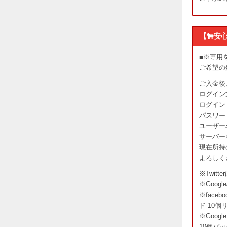
【🐄安心
■※専用
ご希望の
ご入金後
ログイン方法
ログイン 
パスワー
ユーザー
サーバー
現在所持
よろしく
※Twi
※Goog
※fac
ド 10
※Goo
10個バ