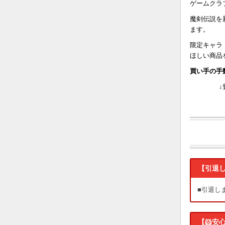
ゲームクラ
魔剣伝説を
ます。
限定キャラ
ほしい商品
買い手の手
【引退
■引退し
【🐹安心