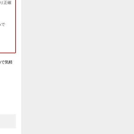
り正確
みで
ので気軽