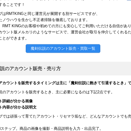
することです！
ブはRMTKINGと同じ運営元が展開する別サービスですが、
たノウハウを生かし不正者排除を徹底しております。
、RMT KINGのお客様や初めての方にも安心してご利用いただける自信があ
カウント版メルカリのようなサービスで、運営会社が取引を仲介してくれる
ことができます。
魔剣伝説のアカウント販売・買取一覧
説のアカウント販売・売り方
アカウントを販売するタイミングは主に「魔剣伝説に飽きて引退するとき」
説のアカウントを販売するとき、主に必要になるのは下記2点です。
ト詳細が分かる画像
ト内容が分かる説明文
ブでは頑張って育てたアカウント・リセマラ垢など、どんなアカウントでも
。
3ステップ。商品の画像を撮影・商品説明を入力・出品完了。