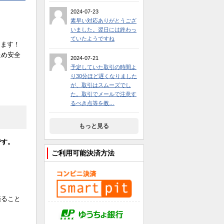
2024-07-23
素早い対応ありがとうござ
いました。翌日には終わっ
ていたようですね
ります！
ため安全
2024-07-21
予定していた取引の時間よ
り30分ほど遅くなりました
が、取引はスムーズでし
た。取引でメールで注意す
るべき点等を教…
もっと見る
です。
ご利用可能決済方法
売ること