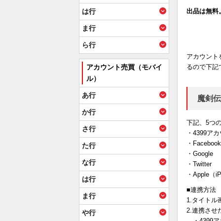
は行
出品は無料
ま行
ら行
アカウント
アカウント売買（モバイ
るので下記
ル）
あ行
魔剣伝
か行
下記、5つ
さ行
・4399ア
・Facebook
た行
・Google
な行
・Twitter
・Apple（i
は行
■連携方法
ま行
1.タイト
2.連携さ
や行
・4399