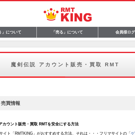
う」について
「売る」について
会員様ログ
ント還元率
支払い方法
引の流れ
Q&A
振込手数料と入金確認時間
取引の流れ
Q&A
魔剣伝説 アカウント販売・買取 RMT
・売買情報
アカウント販売・買取 RMTを安全にする方法
舗サイト「RMTKING」がおすすめする方法、それは・・・フリマサイトの「
ゲ