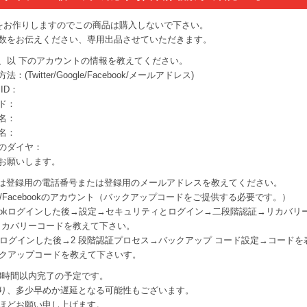
をお作りしますのでこの商品は購入しないで下さい。
数をお伝えください、専用出品させていただきます。
、以 下のアカウントの情報を教えてください。
：(Twitter/Google/Facebook/メールアドレス)
ID：
ド：
名：
名：
のダイヤ：
お願いします。
tterは登録用の電話番号または登録用のメールアドレスを教えてください。
le/Facebookのアカウント（バックアップコードをご提供する必要です。）
ebookログインした後→設定→セキュリティとログイン→二段階認証→リカバリ
個リカバリーコードを教えて下さい。
gleログインした後→2 段階認証プロセス→バックアップ コード設定→コードを
ックアップコードを教えて下さいす。
-3時間以内完了の予定です。
り、多少早めか遅延となる可能性もございます。
ほどお願い申し上げます。