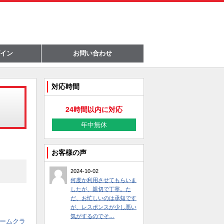
イン
お問い合わせ
対応時間
24時間以内に対応
年中無休
お客様の声
2024-10-02
何度か利用させてもらいま
したが、親切で丁寧。た
だ、お忙しいのは承知です
が、レスポンスが少し悪い
気がするのでそ…
ームクラ