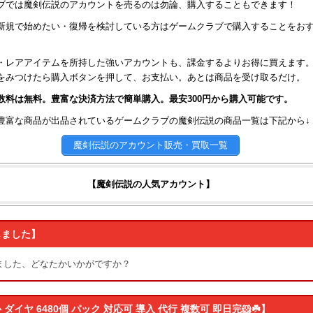
ブでは魔剣伝説のアカウントを売るのは勿論、購入することもできます！
新規で始めたい・復帰を検討している方はゲームクラブで購入することをお
・レアアイテムを所持した強いアカウントも、課金するよりお得に買えます
をみつけたら購入ボタンを押して、お支払い。あとは商品を受け取るだけ。
数料は無料。豊富な決済方法で簡単購入。最安300円から購入可能です。
↓豊富な商品が出品されているゲームクラブの魔剣伝説の商品一覧は下記から↓
魔剣伝説のアカウント販売・買取一覧
【魔剣伝説の人気アカウント】
しました】
ました、どなたかいかがですか？
 ダイヤ 6480個 パック 対応可 導入 代行 複数可 即日完🐹☘️】