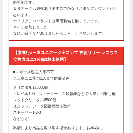
略可能です。
ＵＲアークも結構ありますのでかなりお得なアカウントだと
思います。
ティリア、ローランドは専用装備も揃っています。
ネイル追加しました
なにか質問などありましたらよろしくお願いします。
【微進行#三皇ユニアーク全コンプ 神徒リリー レニウス
交換券ユニ1装備2枚未使用】
■メギウス現在入手不可
全三皇ユニ能力120まで解放済み
クリスタル128000個
※レベル100、ストーリー、図鑑報酬などで大量に回収可能
レッドクリスタル8500個
ユニット、アーク図鑑報酬未取得
ストーリー1-3-3
などなど
私情により出品を取り消す場合あります、お早めに。