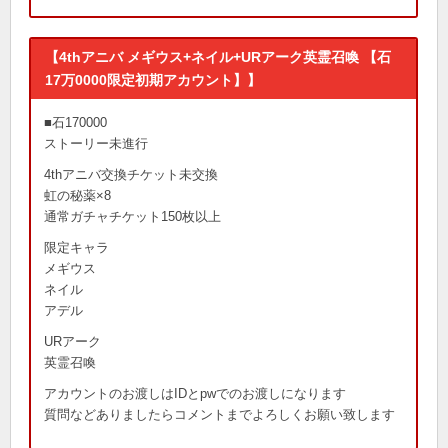
【4thアニバ メギウス+ネイル+URアーク英霊召喚 【石
17万0000限定初期アカウント】】
■石170000
ストーリー未進行
4thアニバ交換チケット未交換
虹の秘薬×8
通常ガチャチケット150枚以上
限定キャラ
メギウス
ネイル
アデル
URアーク
英霊召喚
アカウントのお渡しはIDとpwでのお渡しになります
質問などありましたらコメントまでよろしくお願い致します