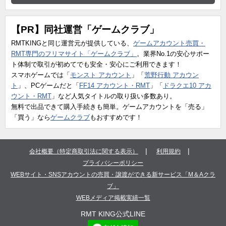
【PR】同社運営「ゲームクラブ」
RMTKINGと同じ運営元が提供している、
ゲームアカウント売買・
RMT専門のフリマサイト「ゲームクラブ」
。業界No.1の安心サポー
ト体制で取引が初めてでも安全・安心にご利用できます！
スマホゲームでは「
モンスト アカウント
」「
荒野行動 アカウン
ト
」、PCゲームだと「
FF14 アカウント・RMT
」「
ドラクエ10 アカ
ウント・RMT
」など人気タイトルの取り扱い多数あり。
無料で出品できて購入手続きも簡単。ゲームアカウントを「売る」
「買う」なら
ゲームクラブ
もおすすめです！
|
|
会社概要（特定商取引法に関する表示）
利用規約
プライバシーポリシー
WEBサイト・SNSアカウントの売買・譲渡ができる新サービス「M＆Aクラ
ブ」
WEBメディア掲載実績一覧
RMT KING公式LINE