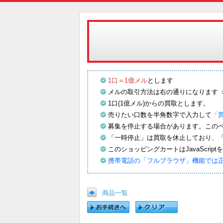
1口＝1億メル
とします
メルの取引方法は右の通りになります 
1口(1億メル)からの買取とします。
売りたい口数を半角数字で入力して
「
募集を停止する場合があります。この
「一時停止」は買取を休止しており、
このショッピングカートはJavaScrip
携帯電話の「フルブラウザ」機能では
商品一覧