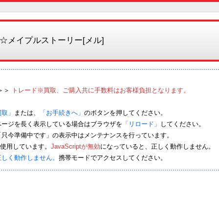
☆メイプルストーリー[メル]
＞＞
トレード※買取、ご購入共に手数料はお客様負担となります。
買取」
または、
「お手続きへ」
のボタンを押してください。
ページを長く表示している場合はブラウザを
「リロード」
してください。
「只今準備中です」の表示中はメンテナンスを行っています。
tを使用しています。
JavaScriptが無効
になっていると、正しく動作しません。
正しく動作しません。
携帯モードでアクセスしてください。